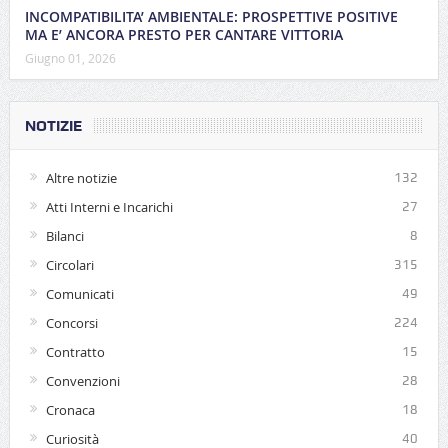
INCOMPATIBILITA’ AMBIENTALE: PROSPETTIVE POSITIVE
MA E’ ANCORA PRESTO PER CANTARE VITTORIA
Giugno 01, 2026
NOTIZIE
Altre notizie
132
Atti Interni e Incarichi
27
Bilanci
8
Circolari
315
Comunicati
49
Concorsi
224
Contratto
15
Convenzioni
28
Cronaca
18
Curiosità
40