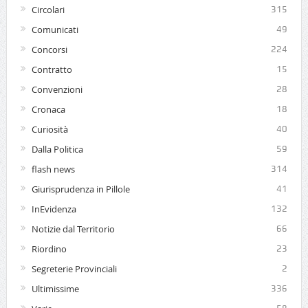
Circolari
315
Comunicati
49
Concorsi
224
Contratto
15
Convenzioni
28
Cronaca
18
Curiosità
40
Dalla Politica
59
flash news
314
Giurisprudenza in Pillole
41
InEvidenza
132
Notizie dal Territorio
66
Riordino
23
Segreterie Provinciali
2
Ultimissime
336