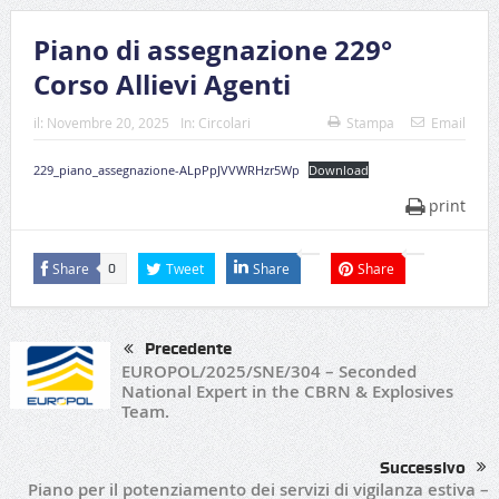
Piano di assegnazione 229°
Corso Allievi Agenti
il:
Novembre 20, 2025
In:
Circolari
Stampa
Email
229_piano_assegnazione-ALpPpJVVWRHzr5Wp
Download
print
Share
Tweet
Share
Share
0
Precedente
EUROPOL/2025/SNE/304 – Seconded
National Expert in the CBRN & Explosives
Team.
Successivo
Piano per il potenziamento dei servizi di vigilanza estiva –