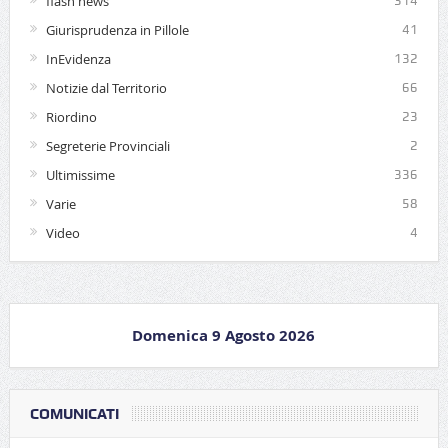
flash news
314
Giurisprudenza in Pillole
41
InEvidenza
132
Notizie dal Territorio
66
Riordino
23
Segreterie Provinciali
2
Ultimissime
336
Varie
58
Video
4
Domenica 9 Agosto 2026
COMUNICATI