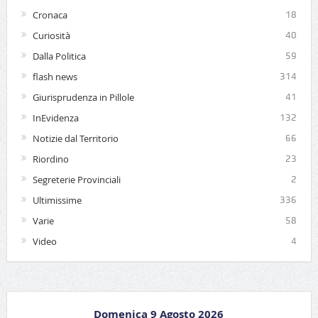
Cronaca
18
Curiosità
40
Dalla Politica
59
flash news
314
Giurisprudenza in Pillole
41
InEvidenza
132
Notizie dal Territorio
66
Riordino
23
Segreterie Provinciali
2
Ultimissime
336
Varie
58
Video
4
Domenica 9 Agosto 2026