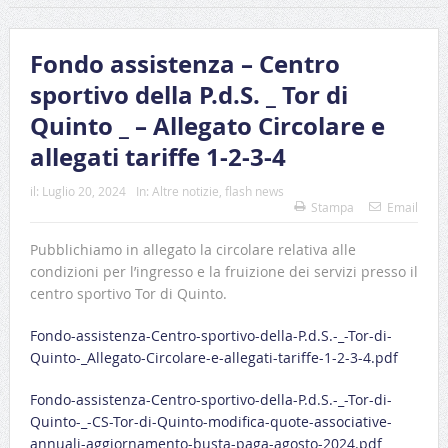
Fondo assistenza – Centro
sportivo della P.d.S. _ Tor di
Quinto _ – Allegato Circolare e
allegati tariffe 1-2-3-4
il:
Luglio 20, 2024
In:
Altre notizie
,
flash news
Stampa
Email
Pubblichiamo in allegato la circolare relativa alle
condizioni per l’ingresso e la fruizione dei servizi presso il
centro sportivo Tor di Quinto.
Fondo-assistenza-Centro-sportivo-della-P.d.S.-_-Tor-di-
Quinto-_Allegato-Circolare-e-allegati-tariffe-1-2-3-4.pdf
Fondo-assistenza-Centro-sportivo-della-P.d.S.-_-Tor-di-
Quinto-_-CS-Tor-di-Quinto-modifica-quote-associative-
annuali-aggiornamento-busta-paga-agosto-2024.pdf