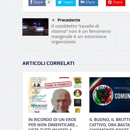
Share
Tweet
Share
Share
0
Precedente
Il cosiddetto “cavallo di
ritorno” non è un fenomeno
marginale è un estorsione
organizzata
ARTICOLI CORRELATI
IN RICORDO DI UN EROE
IL BUONO, IL BRUTTO
PER NON DIMENTICARE…
CATTIVO, ORA BASTA
SIETE TUTTI INVITATI A
CHIOMONTE DOCET