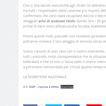
Che si stia dando esecutività agli sfratti ne abbiam
tra tutti i responsabili delle caserme più importi d
confermato che sono state recapitate decine e decine
alloggiati
privi di qualsiasi titolo
, dando loro i 30 gio
prima di dare inizio all’esecuzione forzata, esattam
Presto quindi molti poliziotti non residenti (preval
potranno ricevere il loro alloggio di servizio senza do
Siamo convinti di aver reso con il nostro intervento, 
tutti i poliziotti, nella consapevolezza che la situaz
tollerabile e che se non ci fosse stato il nostro int
a persistere indisturbato per chissà quanto tempo 
LA SEGRETERIA NAZIONALE
O.S. SNAP – risposta a diffida
Download