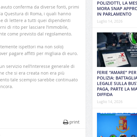
POLIZIOTTI, LA ME
o avuto conferma da diverse fonti, primi
MORA SNAP APPR
ella Questura di Roma, i quali hanno
IN PARLAMENTO
 di lettere a tutti quei dipendenti
Luglio 14, 2026
rni di rito per lasciare l’immobile,
ente come previsto dal regolamento.
entemente ispettori ma non solo)
ver pagare affitti per migliaia di euro.
un servizio nell’interesse generale di
FERIE “AMARE” PER
ione che si era creata non era più
POLIZIA: BATTAGLI
ervento tale scempio sarebbe continuato
LEGALE SULLA BUS
ancora.
PAGA, PARTE LA MA
DIFFIDA
Luglio 14, 2026
print