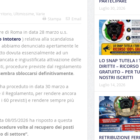
PARTECIPARE
Luglio 30, 2026
rritorio
,
Ultimissime
,
Varie
Stampa
Email
re di Roma in data 28 marzo u.s.
o Intotero
) relativa alla scandalosa
ve abbiamo denunciato apertamente le
 letto dovuta essenzialmente ad un
ncata e ingiustificata attivazione delle
LO SNAP TUTELA I 
DIRITTI! – RICORSO
nti, procedure previste dal regolamento
GRATUITO – PER TUT
 sembra sbloccarsi definitivamente
.
NOSTRI ISCRITTI
Luglio 14, 2026
ra ha proceduto in data 30 marzo a
care il Regolamento, per rendere ancora
 i 60 previsti) e rendere sempre più
ata 08/05/2026 ha risposto a questa
rocedure volte al recupero dei posti
o di settore”.
RETRIBUZIONE FERI