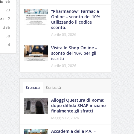
io
66
23
“Pharmanow” Farmacia
Online – sconto del 10%
ali
2
utilizzando il codice
sconto.
336
Aprile 03, 2026
58
4
Visita lo Shop Online –
sconto del 10% per gli
iscritti
Aprile 03, 2026
Cronaca
Curiosità
Alloggi Questura di Roma;
dopo diffida SNAP iniziano
finalmente gli sfratti
Maggio 12, 2026
Accademia della P.A. –