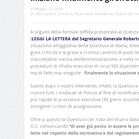
il:
Maggio 12, 2026
In:
Altre notizie
,
Cronaca
,
flash news
,
InEvidenza
,
Notizie dal Te
A seguito della formale diffida presentata al Questu
(
LEGGI LA LETTERA del Segretario Generale Robert
situazione alloggiativa della Questura di Roma, do
gravi criticità e la grave e cronica carenza di posti
inaccettabile inerzia dell’Amministrazione, e nella ma
procedure di sfratto esecutive di circa 300 dipende
ma di fatto mai eseguite ,
finalmente la situazione
Subito dopo il nostro intervento, infatti, la Questu
riunire tutti i sindacati di Polizia al fine di modifi
più rapide le procedure esecutive (30 giorni anzichè
stringenti i criteri di assegnazione.
Oltre a questo la Questura con nota del Vicario dat
O.S. comunicando
“di aver già posto in essere le p
letto nel rispetto della normativa e del regolament