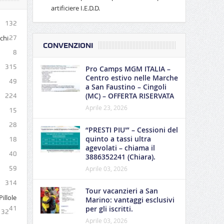
artificiere I.E.D.D.
132
ichi
27
CONVENZIONI
8
315
Pro Camps MGM ITALIA –
Centro estivo nelle Marche
49
a San Faustino – Cingoli
(MC) – OFFERTA RISERVATA
224
Aprile 23, 2026
15
28
“PRESTI PIU'” – Cessioni del
quinto a tassi ultra
18
agevolati – chiama il
40
3886352241 (Chiara).
59
Aprile 03, 2026
314
Tour vacanzieri a San
illole
Marino: vantaggi esclusivi
per gli iscritti.
41
132
Aprile 03, 2026