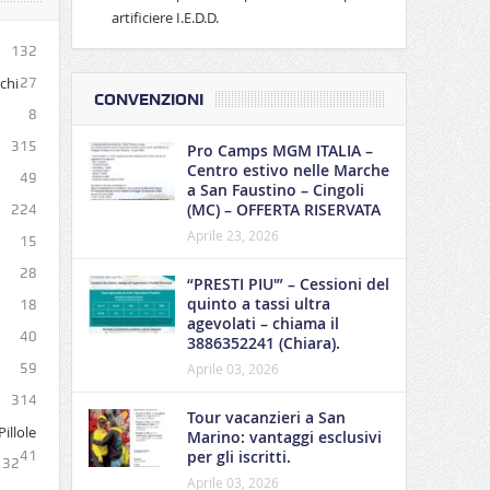
artificiere I.E.D.D.
132
ichi
27
CONVENZIONI
8
315
Pro Camps MGM ITALIA –
Centro estivo nelle Marche
49
a San Faustino – Cingoli
(MC) – OFFERTA RISERVATA
224
Aprile 23, 2026
15
28
“PRESTI PIU'” – Cessioni del
quinto a tassi ultra
18
agevolati – chiama il
40
3886352241 (Chiara).
59
Aprile 03, 2026
314
Tour vacanzieri a San
illole
Marino: vantaggi esclusivi
per gli iscritti.
41
132
Aprile 03, 2026