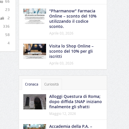
io
66
23
“Pharmanow” Farmacia
Online – sconto del 10%
ali
2
utilizzando il codice
sconto.
336
Aprile 03, 2026
58
4
Visita lo Shop Online –
sconto del 10% per gli
iscritti
Aprile 03, 2026
Cronaca
Curiosità
Alloggi Questura di Roma;
dopo diffida SNAP iniziano
finalmente gli sfratti
Maggio 12, 2026
Accademia della P.A. –