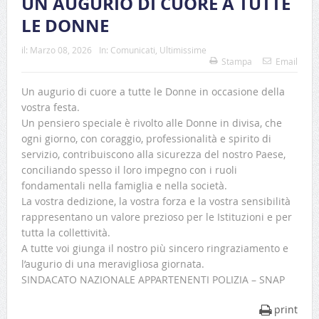
UN AUGURIO DI CUORE A TUTTE
LE DONNE
il:
Marzo 08, 2026
In:
Comunicati
,
Ultimissime
Stampa
Email
Un augurio di cuore a tutte le Donne in occasione della
vostra festa.
Un pensiero speciale è rivolto alle Donne in divisa, che
ogni giorno, con coraggio, professionalità e spirito di
servizio, contribuiscono alla sicurezza del nostro Paese,
conciliando spesso il loro impegno con i ruoli
fondamentali nella famiglia e nella società.
La vostra dedizione, la vostra forza e la vostra sensibilità
rappresentano un valore prezioso per le Istituzioni e per
tutta la collettività.
A tutte voi giunga il nostro più sincero ringraziamento e
l’augurio di una meravigliosa giornata.
SINDACATO NAZIONALE APPARTENENTI POLIZIA – SNAP
print