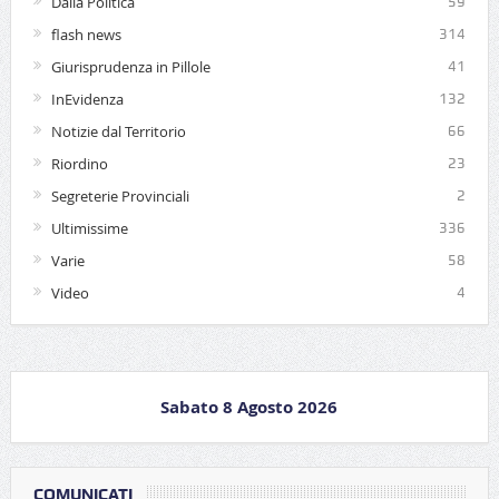
Dalla Politica
59
flash news
314
Giurisprudenza in Pillole
41
InEvidenza
132
Notizie dal Territorio
66
Riordino
23
Segreterie Provinciali
2
Ultimissime
336
Varie
58
Video
4
Sabato 8 Agosto 2026
COMUNICATI